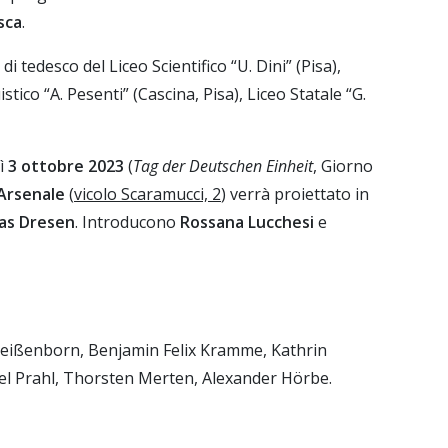
sca
.
 di tedesco del Liceo Scientifico “U. Dini” (Pisa),
istico “A. Pesenti” (Cascina, Pisa), Liceo Statale “G.
dì
3 ottobre 2023
(
Tag der Deutschen Einheit
, Giorno
Arsenale
(
vicolo Scaramucci, 2
) verrà proiettato in
as Dresen
. Introducono
Rossana Lucchesi
e
eißenborn, Benjamin Felix Kramme, Kathrin
xel Prahl, Thorsten Merten, Alexander Hörbe.