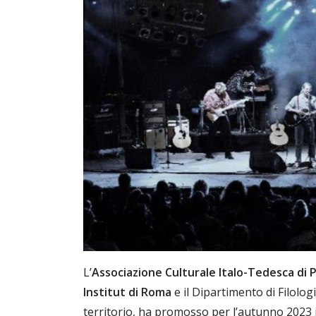
L’
Associazione Culturale Italo-Tedesca di P
Institut di Roma
e il Dipartimento di Filolog
territorio, ha promosso per l’autunno 2023 