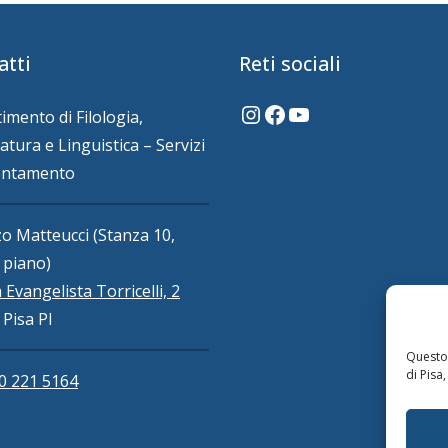
atti
Reti sociali
Instagram
Facebook
YouTube
imento di Filologia,
atura e Linguistica – Servizi
ientamento
o Matteucci (Stanza 10,
 piano)
 Evangelista Torricelli, 2
Pisa PI
Questo 
di Pisa,
0 221 5164