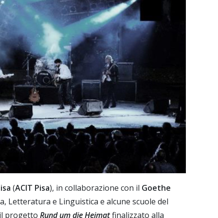
isa
(
ACIT Pisa
), in collaborazione con il
Goethe
ia, Letteratura e Linguistica e alcune scuole del
il progetto
Rund um die Heimat
finalizzato alla