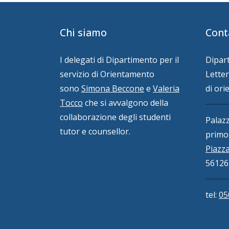
Chi siamo
Cont
I delegati di Dipartimento per il
Dipart
servizio di Orientamento
Letter
sono
Simona Beccone
e
Valeria
di or
Tocco
che si avvalgono della
collaborazione degli studenti
Palazz
tutor e counsellor.
primo
Piazza
56126 
tel:
05