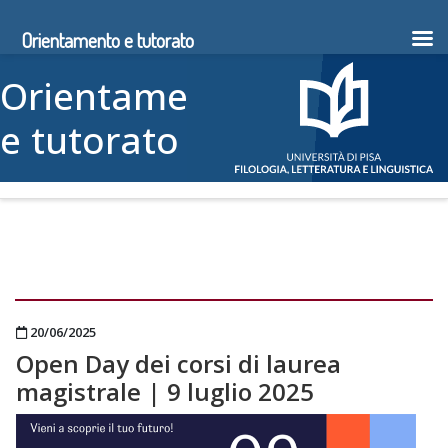
Orientamento e tutorato
Vai al contenuto
Orientamento
e tutorato
Tag:
Filologia e storia
dell’antichità
Pubblicato il
20/06/2025
Open Day dei corsi di laurea
magistrale | 9 luglio 2025