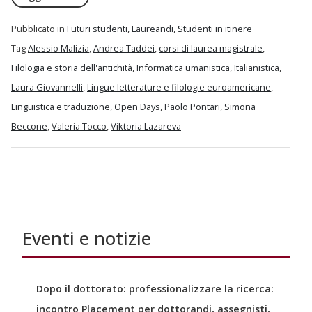
Pubblicato in
Futuri studenti
,
Laureandi
,
Studenti in itinere
Tag
Alessio Malizia
,
Andrea Taddei
,
corsi di laurea magistrale
,
Filologia e storia dell'antichità
,
Informatica umanistica
,
Italianistica
,
Laura Giovannelli
,
Lingue letterature e filologie euroamericane
,
Linguistica e traduzione
,
Open Days
,
Paolo Pontari
,
Simona
Beccone
,
Valeria Tocco
,
Viktoria Lazareva
Eventi e notizie
Dopo il dottorato: professionalizzare la ricerca:
incontro Placement per dottorandi, assegnisti,