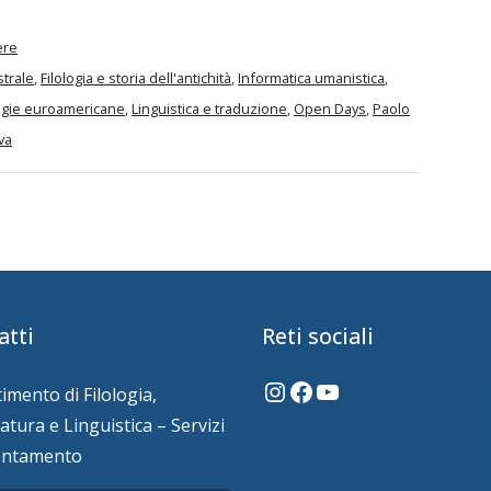
ere
strale
,
Filologia e storia dell'antichità
,
Informatica umanistica
,
logie euroamericane
,
Linguistica e traduzione
,
Open Days
,
Paolo
va
atti
Reti sociali
Instagram
Facebook
YouTube
imento di Filologia,
atura e Linguistica – Servizi
ientamento