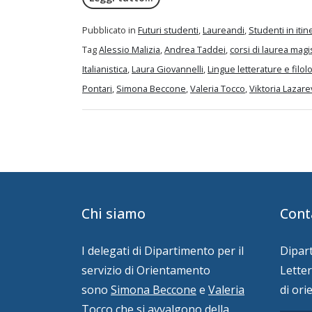
Pubblicato in
Futuri studenti
,
Laureandi
,
Studenti in itin
Tag
Alessio Malizia
,
Andrea Taddei
,
corsi di laurea magi
Italianistica
,
Laura Giovannelli
,
Lingue letterature e filo
Pontari
,
Simona Beccone
,
Valeria Tocco
,
Viktoria Lazare
Chi siamo
Cont
I delegati di Dipartimento per il
Dipart
servizio di Orientamento
Letter
sono
Simona Beccone
e
Valeria
di or
Tocco
che si avvalgono della